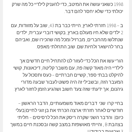
1998 כשאני עושה את המיטב, כדי להעניק לילדיי כל מה שרק
יכולתי כדי שלא יחסר להם דבר.
ב – 1998 חזרתי לארץ, הייתי כבר בת 43, שוב על מזוודות, עם
2 ילדים שלא חיו מעולם בארץ, בקושי דוברי עברית, ילדים
שנתלשו מהחברים, מברזיל ומכל מה שהכירו שם, ואביהם
בחר להישאר ולחיות שם. שוב התחלתי מאפס.
הורי עשו את הכל כדי לעזור לנו להתחיל חיים חדשים אך
לילדיי היה מאוד קשה פה, עם משבר קליטה, דיכאונות, קושי
להיקלט בבתי ספר, קשיים חברתיים – כעס ותסכול על
המעבר הזה, ובשבילי זה היה פשוט לעבור שבעה מדורי
גיהנום, אך ידעתי שזה צעד חשוב ושהגיע הזמן לחזור לארץ.
בחיי קרו שני דברים מאוד משמעותיים, הדבר הראשון –
חודשיים לאחר חזרתי ארצה הכרתי את בן זוגי לחיים(בעלי
כיום) והדבר השני שקרה ריסק את הכל לרסיסים – חליתי
בצהבת B , והייתי מאושפזת במצב קשה ובסכנת חיים במשך
3 שבועות בבידוד!!!