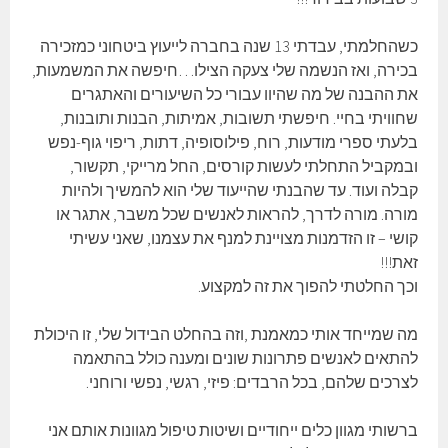
כשהחלמתי, עבדתי 13 שנה בחברה לייעוץ ביטחוני כמזכירה
בכירה, ואז הנשמה שלי צעקה הצילו…חיפשה את המשמעות,
את ההבנה של מה שהיוו עבורי כל השיעורים והאתגרים
שחוויתי בחיי. חיפשתי תשובות, אמיתות, הבנות ותובנות,
בלעתי ספרי מודעות, רוח, פילוסופיה, דתות, ריפוי גוף-נפש
ובמקביל התחלתי לעשות קורסים, החל מרייקי, תקשור,
קבלה ועוד. עד שהבנתי שהייעוד שלי הוא להמשיך ולהיות
מורה. מורה לדרך, להראות לאנשים שכל משבר, אתגר או
קושי – זו הזדמנות מצויינת למנף את עצמנו, שאני עשיתי
זאת!!!
וכך החלטתי להפוך את זה למקצוע.
מה שמייחד אותי כמאמנת ,וזה בהחלט הבידול שלי, זו היכולת
להתאים לאנשים פתרונות שונים ומענה כולל בהתאמה
לצרכים שלהם, בכל הרבדים: פיזי, רגשי, נפשי ורוחני.
ברשותי מגוון כלים ייחודיים ושיטות טיפול מגוונות אותם אני