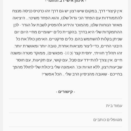
אימון אישי רב תחומי
אין קיצורי דרך, במקום שיש רצון יש גם דרך! זהו כרטיס כניסה מנצח
להתמודדות עם הפחד הכי גדול שלנו, והוא הפחד משינוי... היציאה
מאזור הנוחות שלנו, מהמוכר והידוע ולהפסיק לשבת על הגדר - לכן
ההתמקדות שלי היא בדרך. בהקניית כלים יישומיים מחיי היום יום
שניתן בקלות להשתמש בהם. כלים פרקטיים. האימון כולל את כל
היבטי החיים, כדי ליצור מציאות אחרת, טובה יותר ומאושרת יותר.
זהו תהליך חוויתי, יחסית קצר (כ 10- מפגשים), ממוקד מטרה ומשנה
חיים. אין צורך להתיידד עם סבל, עם קושי, עם תקיעות, עם חוסר
שביעות רצון, ללא זוגיות וכו'. האמונה שלי ביכולת שלי לחולל מהפך
בחייכם - שאובה מהניסיון הרב שלי .. הכל אפשרי!
קישורים
עמוד בית
מטופלים כותבים