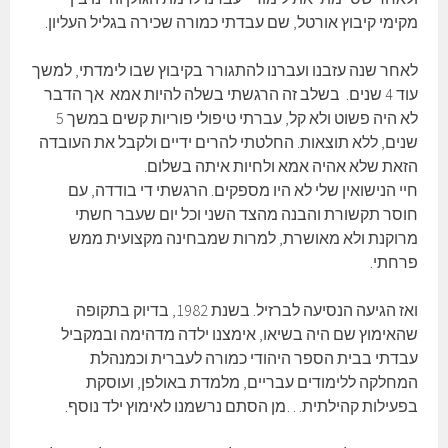
מקימי קיבוץ אורטל, שם עבדתי כמורה שכירה בגליל העליון.
לאחר שנה עזבנו ועברנו להתגורר בקיבוץ שבו לימדתי, למשך
עוד 4 שנים. בשלב זה הרגשתי בשלה להיות אמא אך הדבר
לא היה פשוט ולא קל, עברתי טיפולי פוריות קשים במשך 5
שנים, ללא תוצאות. החלטתי להרים ידיים ולקבל את העובדה
הזאת שלא אהיה אמא ולחיות איתה בשלום.
חיי הנישואין שלי לא היו מספקים. הרגשתי די בודדה, עם
חוסר תקשורת והבנה מהצד השני וכל יום שעבר חשתי
מרוקנת ולא מאושרת, למרות שמבחינה מקצועית ממש
פרחתי.
ואז הגיעה הנסיעה לברזיל. בשנת 1982, בדיוק בתקופה
שהאימוץ שם היה בשיאו, אימצנו ילדה מדהימה ובמקביל
עבדתי בבית הספר היהודי כמורה לעברית וכמנהלת
המחלקה ללימודים עבריים, מלמדת באולפן, ועוסקת
בפעילות קהילתית…מן הסתם נרשמנו לאימוץ ילד נוסף.