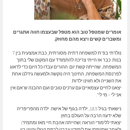
אומרים שמטפל טוב הוא מטפל שבעצמו חווה אתגרים
ומשברים קשים ויצא מהם מחוזק.
נולדתי בפ"ת למשפחה דתית-מסורתית, כבת אמצעית בין 7
בנות. כבר אז הייתי צריכה להתמודד עם המקום שלי בתוך
המשפחה, שהייתה קשת יום. ההורים עבדו כל היום כדי לדאוג
לפרנסת המשפחה, החינוך היה נוקשה ולמעשה גידלנו אחת
את השנייה ולא חווינו ילדות.
יצאנו לחיים עצמאיים עם ערכים טובים ועם ההבנה ש"אם אין
אני לי – מי לי".
נישאתי בגיל 18.5, ילדה בגוף של אישה. ילדה מהפריפריה
שלא ידעה הרבה על העולם בחוץ.
יצאתי ללימודי הוראה (שהייתה אהבת חיי מאז ומתמיד)
ולאחר שסיימתי את לימודיי עברנו לרמת הגולן והיינו בין