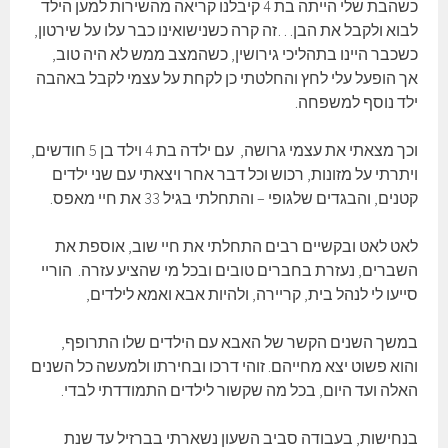
כשהבת שלי הייתה בת 4 קיבלנו קריאה מהשירות למען הילד
לבוא ולקבל את הבן…זה קרה כשנישואינו כבר עלו על שירטון,
כשכבר היינו בתהליכי גירושין, כשהמצב ממש לא היה טוב,
אך הופעל עלי לחץ והחלטתי כן לקחת על עצמי לקבל באהבה
ילד נוסף למשפחה.
וכך מצאתי את עצמי גרושה, עם ילדה בת 4 וילד בן 5 חודשים,
ויתרתי על מזונות, רכוש וכל דבר אחר ויצאתי עם שני ילדים
קטנים, והבגדים שלגופי – והתחלתי בגיל 33 את חיי מאפס.
לאט לאט ובקשיים רבים התחלתי את חיי שוב, אוספת את
השברים, נעזרת בחברים טובים ובכל מי שהציע עזרה. הוריי
סייעו לי לנהל בית, קריירה, ולהיות אבא ואמא לילדים,
במשך השנים הקשר של האבא עם הילדים שלו התרופף,
והוא פשוט יצא מחייהם. זוהי דרכו ובחירתו ולמעשה כל השנים
האלה ועד היום, בכל מה שקשור לילדים התמודדתי לבדי.
בנחישות, בעבודה סביב השעון נשארתי בברזיל עד שנת