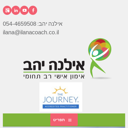
דילוג
לתוכן
פייסבוק
יוטיוב
לינקדא
גוג
אילנה יהב:
054-4659508
אילנה
ilana@ilanacoach.co.il
יהב
תפריט