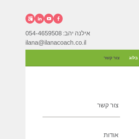
פייסבוק
יוטיוב
לינקדאין
גוגל+
אילנה יהב:
054-4659508
אילנה
ilana@ilanacoach.co.il
יהב
בלוג
צור קשר
צור קשר
אודות