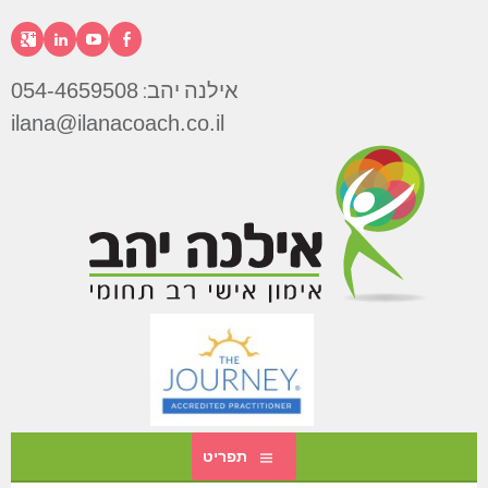
דילוג
לתוכן
פייסבוק
יוטיוב
לינקדא
גוג
אילנה יהב:
054-4659508
אילנה
ilana@ilanacoach.co.il
יהב
תפריט