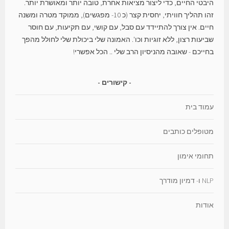
היבטי החיים, כדי ליצור מציאות אחרת, טובה יותר ומאושרת יותר.
זהו תהליך חוויתי, יחסית קצר (כ 10- מפגשים), ממוקד מטרה ומשנה
חיים. אין צורך להתיידד עם סבל, עם קושי, עם תקיעות, עם חוסר
שביעות רצון, ללא זוגיות וכו'. האמונה שלי ביכולת שלי לחולל מהפך
בחייכם - שאובה מהניסיון הרב שלי .. הכל אפשרי!
קישורים
עמוד בית
מטופלים כותבים
תחומי אימון
NLP ו- דמיון מודרך
אודות