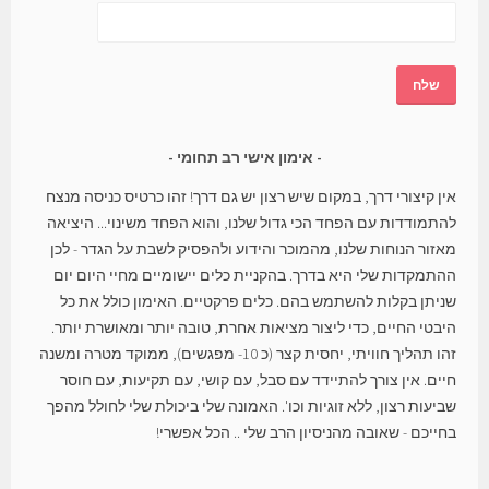
אימון אישי רב תחומי
אין קיצורי דרך, במקום שיש רצון יש גם דרך! זהו כרטיס כניסה מנצח
להתמודדות עם הפחד הכי גדול שלנו, והוא הפחד משינוי... היציאה
מאזור הנוחות שלנו, מהמוכר והידוע ולהפסיק לשבת על הגדר - לכן
ההתמקדות שלי היא בדרך. בהקניית כלים יישומיים מחיי היום יום
שניתן בקלות להשתמש בהם. כלים פרקטיים. האימון כולל את כל
היבטי החיים, כדי ליצור מציאות אחרת, טובה יותר ומאושרת יותר.
זהו תהליך חוויתי, יחסית קצר (כ 10- מפגשים), ממוקד מטרה ומשנה
חיים. אין צורך להתיידד עם סבל, עם קושי, עם תקיעות, עם חוסר
שביעות רצון, ללא זוגיות וכו'. האמונה שלי ביכולת שלי לחולל מהפך
בחייכם - שאובה מהניסיון הרב שלי .. הכל אפשרי!