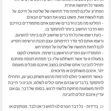
מאשר כל תחושה אחרת.
הפתרון: עליכם לפתח מיד תחושה של שליטה על חייכם. על
מנת לעשות זאת, פשוט בצעו את הצעדים הבאים:
– החליטו מה מבין הדברים שעימם אתם מתמודדים בחייכם
הוא הדבר החשוב ביותר להתמקד בו.
– כעת רשמו את כל הדברים שחשוב לכם ביותר להשיגם,
ורשמו אותם לפי סדר דחיפותם. עצם הכנת הרשימה תסייע
לכם לחוות תחושה של שליטה על המתרחש.
– התמודדו עם הפריט הראשון ברשימה, והמשיכו לנקוט
בפעולה זו עד אשר תשתלטו עליו. כך תפתחו תנופה ומוחכם
יתחיל להבין כי אתם שולטים במצב ואינכם סובלים מעומס
יתר, אינכם משותקים או מדוכאים.
-כאשר תחושו כי הולם להרפות מרגש משתק כגון יגון, התחילו
להתמקד בדברים שבהם אתם יכולים לשלוט, והבינו כי חייבת
להיות משמעות מחזקת כלשהי לרגש, בסופו של דבר, גם אם
עדיין אינכם יכולים להבינה.
10. בדידות – כל דבר הגורם לנו לחוש כי אנו לבד, מנותקים או