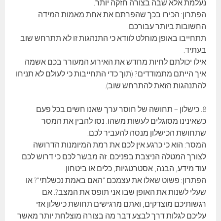
נעלמת אלא שבה בצורה חזקה יותר.
הפתרון: הכירו בכך שהפרתם את אחת מאמות המידה
החשובות ביותר עבורכם.
תתחייבו באופן מוחלט לוודא כי התנהגות זו לא תתרחש שוב
בעתיד.
אילו יכולתם לחיות מחדש את האירוע המעורר בכם אשמה
איך הייתם מתמודדים? (תוך כדי התחייבות כי לעולם לא תניחו
להתנהגות הזאת להתרחש שוב).
8. כישלון – תחושה של חוסר ערך שאנו חשים בכל פעם
כשאינינו מסוגלים לעשות משהו. נסו להבין את המסר
שתחושת הכישלון מנסה להעביר לכם.
המסר: הוא כי כרגע אין לכם את רמת המיומנות הדרושה
לצורך המטלה הניצבת בפניכם. זה מבשר לכם כי דרוש לכם
עוד מידע, הבנה, אסטרטגיות, כלים או ביטחון.
הפתרון: פשוט שאלו את עצמכם "האם באמת נכשלתי"? או
שעלי לשנות את האופן שבו אני תופס את המצב?. אם
רגשותיכם מוצדקים, ואתם מרגישים תחושת כישלון אזי
עליכם לגלות דרך לבצע דבר מה בצורה מוצלחת יותר מאשר