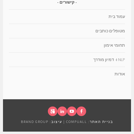
קישורים
עמוד בית
מטופלים כותבים
תחומי אימון
NLP ו- דמיון מודרך
אודות
פייסבוק
יוטיוב
לינקדאין
גוגל+
בניית האתר:
COMPUALL
|
עיצוב:
BRAND GROUP
אילנה
יהב