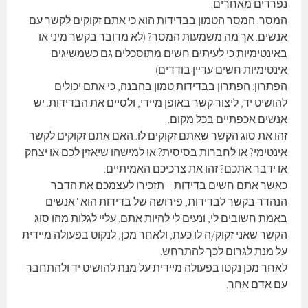
נפרדים מאחרים.
המסר: המסר הטמון בבדידות הוא כי אתם זקוקים לקשר עם
אנשים. אך מה משמעות המסר? (לא מדובר בקשר מיני או
באינטימיות כי לעיתים חשים מתוסכלים גם כשמשיגים
אינטימיות חשים עדיין בודדים)
הפתרון: הפתרון בבדידות טמון בהבנה, כי אתם יכולים
להושיט יד, ליצור קשר באופן מיידי, ולסיים את הבדידות. יש
אנשים אכפתיים בכל מקום.
זהו את סוג הקשר שאתם זקוקים לו. האם אתם זקוקים לקשר
אינטימי? או לחברות בסיסית? או למישהו שיאזין לכם או יצחק
או ידבר אתכם? זהו את צרכיכם האמיתיים.
כאשר אתם חשים בדידות – תזכירו לעצמכם את הדבר
הנהדר בקשר לבדידות, פירושה של בדידות הוא "אנשים
באמת חשובים לי, ונעים לי להיות אתם. עליי לגלות מהו סוג
הקשר שאני זקוק/ה לו כעת, ולאחר מכן, לנקוט בפעולה מיידית
על מנת לגרום לכך להתרחש.
לאחר מכן נקטו בפעולה מיידית על מנת להושיט יד ולהתחבר
עם אדם אחר.