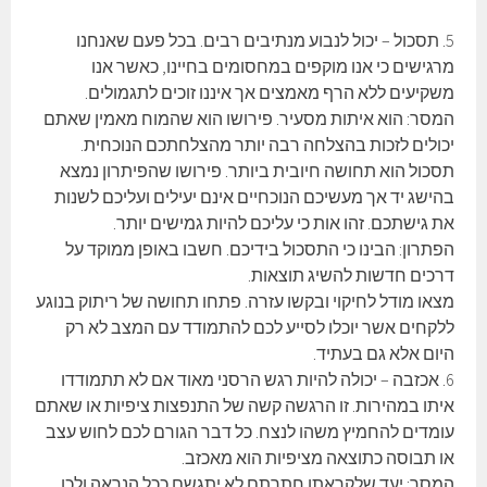
5. תסכול – יכול לנבוע מנתיבים רבים. בכל פעם שאנחנו
מרגישים כי אנו מוקפים במחסומים בחיינו, כאשר אנו
משקיעים ללא הרף מאמצים אך איננו זוכים לתגמולים.
המסר: הוא איתות מסעיר. פירושו הוא שהמוח מאמין שאתם
יכולים לזכות בהצלחה רבה יותר מהצלחתכם הנוכחית.
תסכול הוא תחושה חיובית ביותר. פירושו שהפיתרון נמצא
בהישג יד אך מעשיכם הנוכחיים אינם יעילים ועליכם לשנות
את גישתכם. זהו אות כי עליכם להיות גמישים יותר.
הפתרון: הבינו כי התסכול בידיכם. חשבו באופן ממוקד על
דרכים חדשות להשיג תוצאות.
מצאו מודל לחיקוי ובקשו עזרה. פתחו תחושה של ריתוק בנוגע
ללקחים אשר יוכלו לסייע לכם להתמודד עם המצב לא רק
היום אלא גם בעתיד.
6. אכזבה – יכולה להיות רגש הרסני מאוד אם לא תתמודדו
איתו במהירות. זו הרגשה קשה של התנפצות ציפיות או שאתם
עומדים להחמיץ משהו לנצח. כל דבר הגורם לכם לחוש עצב
או תבוסה כתוצאה מציפיות הוא מאכזב.
המסר: יעד שלקראתו חתרתם לא יתגשם ככל הנראה ולכן