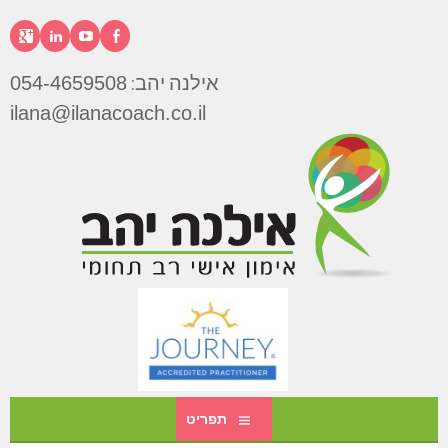
דילוג
לתוכן
פייסבוק
יוטיוב
לינקדא
גוג
אילנה יהב:
054-4659508
אילנה
ilana@ilanacoach.co.il
יהב
תפריט