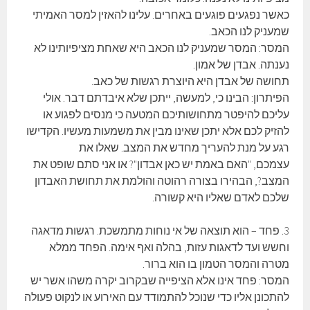
כאשר נפגעים פוגעים באחרים. עלינו להאזין למסר האמיתי
שמעניק לנו הכאב.
המסר: המסר שמעניק לנו הכאב היא שאחת מציפיותינו לא
נענתה. אבדן של אמון.
תחושה של אבדן היא היוצרת רגשות של כאב.
הפיתרון: הבינו כי, למעשה, ייתכן שלא איבדתם דבר. אולי
עליכם להיפטר מתחושותיכם המטעה כי מנסים לפגוע או
להזיק לכם אלא יתכן שאינו מבין את משמעות מעשיו. הקדישו
רגע על מנת להעריך מחדש את המצב. שאלו את
עצמכם, "האם באמת יש כאן אבדון"? או אני סתם שופט את
המצב?, הבהירו בצורה רהוטה והולמת את תחושת האבדון
שלכם לאדם שאליו היא קשורה.
3. פחד – הוא תוצאה של אי נוחות מתמשכת. רגשות מדאגה
וחשש ועד לדאגות עזות, בהלה ואף אימה. הפחד ממלא
מטרה והמסר הטמון בו הוא ברור.
המסר: פחד אינו אלא הציפייה שבקרוב יקרה משהו אשר יש
להתכונן אליו כדי שנוכל להתמודד עם האירוע או לנקוט פעולה