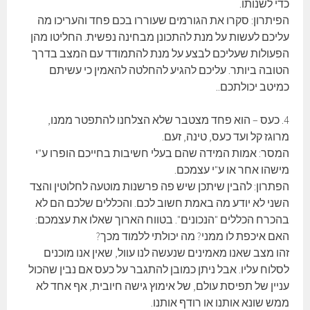
כדי לשנותו.
הפיתרון: סקרו את הגורמים שעוררו בכם פחד והעריכו מה
עליכם לעשות על מנת להתכונן מבחינה נפשית. החליטו מהן
הפעולות שעליכם לבצע על מנת להתמודד עם המצב בדרך
הטובה ביותר. עליכם להגיע להחלטה להאמין כי עשיתם
כמיטב יכולתכם..
4. כעס – הוא פחד מצטבר שלא הצלחנו להתפטר ממנו,
מרוגז קל ועד כעס, טינה, זעם.
המסר: אמות המידה שהם בעלי חשיבות בחייכם הופרו ע"י
מישהו אחר או ע"י עצמכם.
הפתרון: להבין שיתכן שיש פה פרשנות מוטעה לחלוטין והצד
השני לא יודע מה באמת חשוב לכם. והכללים שלכם הם לא
בהכרח הכללים "הנכונים". בטווח הארוך שאלו את עצמכם:
האם איכפת לו ממני? מה יכולתי ללמוד מכך?
זהו מצב שאנו מאמינים שנעשה לנו עוול, שאין אנו מוכנים
לסלוח עליו. אבל ניתן כמובן להתגבר על כעס אם נבין שהכול
עניין של תפיסת עולם, של אימוץ גישה חיובית, אף אחד לא
ממש שונא אותנו או רודף אותנו.