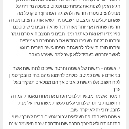
הגיע הזמן לשנות את ציפיותיכם ולנקוט בפעולה מיידית על
מנת להציב מטרה חדשה ולהשיגה. הפתרון: הפיקו כל מה
שאתם יכולים מהמצב כדי שבעתיד תשיגו אותה. הציבו מטרה
חדשה שתהיה אף יותר מעוררת השראה. הבינו כי שיפוטכם
פזיז מדי וראו זאת כאתגר זמני. הבינו כי המצב הוא טרם נגמר
ופתחו סבלנות. העריכו מחדש את רצונותיכם האמיתיים
ופתחו תוכנית יעילה להשגתם. טפחו גישה חיובית בנוגע
לאשר יתרחש בעתיד ללא קשר למה שאירע בעבר.
7. אשמה – רגשות של אשמה וחרטה שייכים לתחושות אשר
בני אדם עושים כמיטב יכולתם להימנע מהם בחיים ובכך טמון
לקח חשוב. אלו רגשות כואבים אך הם ממלאים תפקיד בעל
ערך.
המסר: אשמה מבשרת לנו כי הפרנו את אחת מאמות המידה
החשובות ביותר שלנו וכי עלינו לעשות משהו מיד על מנת
להבטיח כי זה לא יקרה שוב.
אשמה היא התנופה העילאית עבור אנשים רבים לצורך שינוי
התנהגותם ולא לצורך התכחשות והדחקה שבה האשמה אינה