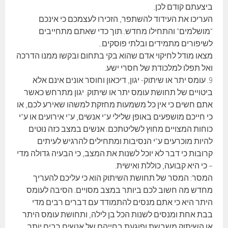
ביצעתם קודם לכן.
העריכו את העידוד להשתפר, הזכירו לעצמכם כי אינכם
"מושלמים" והתחילו מחדש..תוך כדי שאתם מתחייבים
לשיפורים מתמידים ובלתי פוסקים..
מצאו מודל לחיקוי אדם שהוא בקי בתחום ובקשו ממנו הדרכה
ואל תפלו למלכודת של חסרי ישע.
9. עומס יתר או שיתוק- יגון, דיכאון וחוסר אונים אינם אלא
ביטויים של תחושת עומס יתר או שיתוק. יגון מתרחש כאשר
אתם חשים כי אין כל משמעות מחזקת למשהו שאירע לכם, או
כי חייכם מושפעים באופן שלילי ע"י אנשים, ע"י אירועים או ע"י
כוחות המצויים מחוץ לשליטתכם. אנשים במצב כזה נוטים
להיות מוכרעים ע"י הנסיבות ומתחילים להרגיש לעיתים
קרובות כי דבר לא יוכל לשנות את המצב, כי הבעיה גדולה מדי
– כי היא קבועה, כוללת ואישית.
המסר: המסר של תחושת השיתוק הוא כי עליכם להעריך
מחדש מה חשוב לכם ביותר במצב מסויים. הסיבה לעומס
היתר היא כי אתם מנסים להתמודד עם דברים רבים מדי
בבת אחת ומנסים לשנות הכל בן לילה, ותחושת עומס היתר
או השיתוק משבשת ופוגעת בחייהם של אנשים רבים יותר