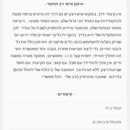
אימון אישי רב תחומי
אין קיצורי דרך, במקום שיש רצון יש גם דרך! זהו כרטיס כניסה מנצח
להתמודדות עם הפחד הכי גדול שלנו, והוא הפחד משינוי... היציאה
מאזור הנוחות שלנו, מהמוכר והידוע ולהפסיק לשבת על הגדר - לכן
ההתמקדות שלי היא בדרך. בהקניית כלים יישומיים מחיי היום יום
שניתן בקלות להשתמש בהם. כלים פרקטיים. האימון כולל את כל
היבטי החיים, כדי ליצור מציאות אחרת, טובה יותר ומאושרת יותר.
זהו תהליך חוויתי, יחסית קצר (כ 10- מפגשים), ממוקד מטרה ומשנה
חיים. אין צורך להתיידד עם סבל, עם קושי, עם תקיעות, עם חוסר
שביעות רצון, ללא זוגיות וכו'. האמונה שלי ביכולת שלי לחולל מהפך
בחייכם - שאובה מהניסיון הרב שלי .. הכל אפשרי!
קישורים
עמוד בית
מטופלים כותבים