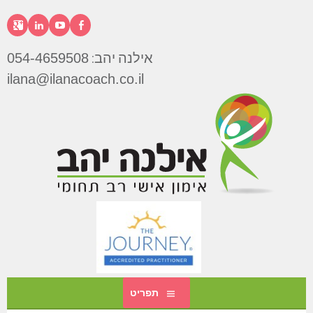
דילוג
לתוכן
פייסבוק
יוטיוב
לינקדא
גוג
אילנה יהב:
054-4659508
אילנה
ilana@ilanacoach.co.il
יהב
תפריט