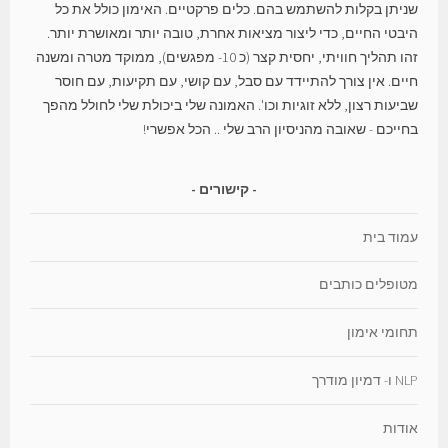
שניתן בקלות להשתמש בהם. כלים פרקטיים. האימון כולל את כל
היבטי החיים, כדי ליצור מציאות אחרת, טובה יותר ומאושרת יותר.
זהו תהליך חוויתי, יחסית קצר (כ 10- מפגשים), ממוקד מטרה ומשנה
חיים. אין צורך להתיידד עם סבל, עם קושי, עם תקיעות, עם חוסר
שביעות רצון, ללא זוגיות וכו'. האמונה שלי ביכולת שלי לחולל מהפך
בחייכם - שאובה מהניסיון הרב שלי .. הכל אפשרי!
קישורים
עמוד בית
מטופלים כותבים
תחומי אימון
NLP ו- דמיון מודרך
אודות