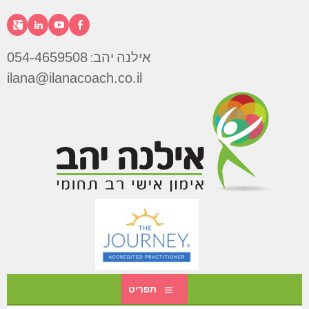
דילוג
לתוכן
פייסבוק
יוטיוב
לינקדא
גוג
אילנה יהב:
054-4659508
אילנה
ilana@ilanacoach.co.il
יהב
תפריט