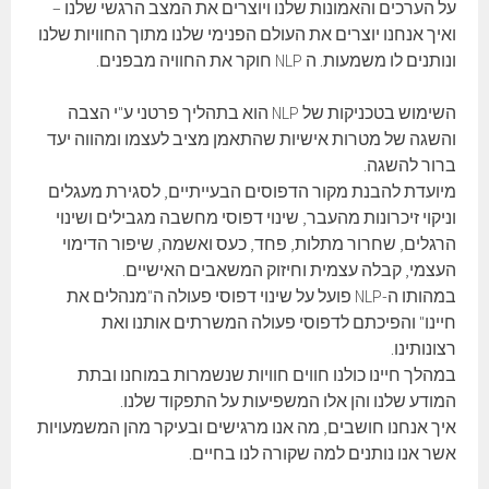
על הערכים והאמונות שלנו ויוצרים את המצב הרגשי שלנו –
ואיך אנחנו יוצרים את העולם הפנימי שלנו מתוך החוויות שלנו
ונותנים לו משמעות. ה NLP חוקר את החוויה מבפנים.
השימוש בטכניקות של NLP הוא בתהליך פרטני ע"י הצבה
והשגה של מטרות אישיות שהתאמן מציב לעצמו ומהווה יעד
ברור להשגה.
מיועדת להבנת מקור הדפוסים הבעייתיים, לסגירת מעגלים
וניקוי זיכרונות מהעבר, שינוי דפוסי מחשבה מגבילים ושינוי
הרגלים, שחרור מתלות, פחד, כעס ואשמה, שיפור הדימוי
העצמי, קבלה עצמית וחיזוק המשאבים האישיים.
במהותו ה-NLP פועל על שינוי דפוסי פעולה ה"מנהלים את
חיינו" והפיכתם לדפוסי פעולה המשרתים אותנו ואת
רצונותינו.
במהלך חיינו כולנו חווים חוויות שנשמרות במוחנו ובתת
המודע שלנו והן אלו המשפיעות על התפקוד שלנו.
איך אנחנו חושבים, מה אנו מרגישים ובעיקר מהן המשמעויות
אשר אנו נותנים למה שקורה לנו בחיים.