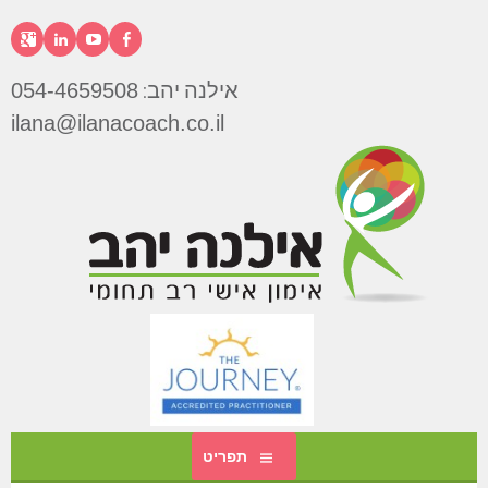
דילוג
לתוכן
פייסבוק
יוטיוב
לינקדא
גוג
אילנה יהב:
054-4659508
אילנה
ilana@ilanacoach.co.il
יהב
תפריט