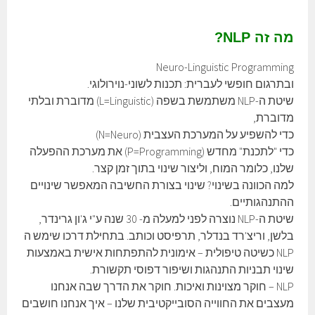
מה זה NLP?
Neuro-Linguistic Programming
ובתרגום חופשי לעברית: תכנות לשוני-נוירולוגי.
שיטת ה-NLP משתמשת בשפה (L=Linguistic) מדוברת ובלתי
מדוברת,
כדי להשפיע על המערכת העצבית (N=Neuro)
כדי "לתכנת" מחדש (P=Programming) את מערכת ההפעלה
שלנו, כלומר המוח, וליצור שינוי בתוך זמן קצר.
למה הכוונה בשינוי? שינוי בצורת החשיבה המאפשר שינויים
ההתנהגותיים.
שיטת ה-NLP נוצרה לפני למעלה מ- 30 שנה ע"י ג'ון גרינדר,
בלשן, וריצ'רד בנדלר, תרפיסט וכותב. בתחילת דרכו שימש ה
NLP כשיטה טיפולית – אימונית להתפתחות אישית באמצעות
שינוי תבניות התנהגות ושיפור דפוסי תקשורת.
NLP – חוקר מצוינות ואיכות. חוקר את הדרך שבה אנחנו
מעצבים את החווייה הסובייקטיבית שלנו – איך אנחנו חושבים