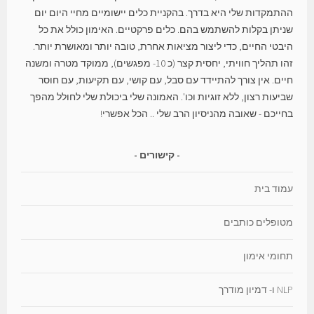
ההתמקדות שלי היא בדרך. בהקניית כלים יישומיים מחיי היום יום
שניתן בקלות להשתמש בהם. כלים פרקטיים. האימון כולל את כל
היבטי החיים, כדי ליצור מציאות אחרת, טובה יותר ומאושרת יותר.
זהו תהליך חוויתי, יחסית קצר (כ 10- מפגשים), ממוקד מטרה ומשנה
חיים. אין צורך להתיידד עם סבל, עם קושי, עם תקיעות, עם חוסר
שביעות רצון, ללא זוגיות וכו'. האמונה שלי ביכולת שלי לחולל מהפך
בחייכם - שאובה מהניסיון הרב שלי .. הכל אפשרי!
קישורים
עמוד בית
מטופלים כותבים
תחומי אימון
NLP ו- דמיון מודרך