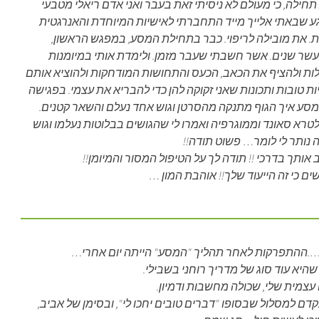
 תחילה, כי מעולם לא ניסיתי זאת בעבר ואני אדם ריאלי מטבעי
ע שבאתי אלייך מייד התחברתי לאישיות המיוחדת והאנרגטית
ות. את מובילה לריפוי. כבר בתחילת המסע, במפגש הראשון,
עשר שנים. אשר חשבתי שעבר מזמן. ולימדת אותי במיומנות
ות ולהציף את הכאב, הכעס והתחושות המודחקות ולהוציא אותם
יות טובות ותכונות שאני זקוקה להן כדי להבריא את עצמי. בפגישה
מסע איך הגוף מתנקה מהסרטן וגוש אחד נעלם והשאר קטנים.
ולטרא סאונד וממוגרפיה ואמרו לי שהגושים בבלוטות נעלמו וגוש
נותר לי לומר… פשוט תודה!!
אותך בדרכי !! תודה לך על הטיפול המסור והמיומן!!
ם כי זה הייעוד שלך!! אוהבת המון …
.ההתפרקות לאחר תהליך "המסע" הייתה יום אחרי…
יא עוד סוג של מדריך רוחני בשבילי.
 עצמית שלי, שכולה מחשבות ודמיון.
דם למסלול שבסופו "דברים טובים יחכו לי", ובסימן של אביב,