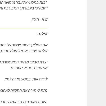
רבות במסעי אל עבר מימוש והגש
ותמשיכי בעבודתך המבורכת ותס
ש.א.- חולון.
אילנה
א
ת המלאך הטוב שישב על כתפי 
שלחש ועודד אותי ליפול לתהום,
י
צרת סביבי מראה המאפשרת לי 
אני טובה ומה אני אוהבת.
ל
יווית אותי במסע חזרה לחיי.
נ
תת לי חזרה את התקווה לאהבה 
ה
יום, כשאני ניצבת באמצע הדרך