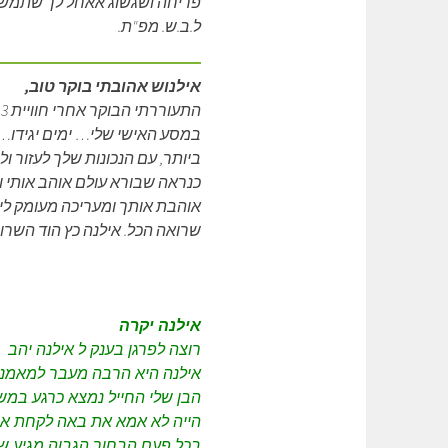
פריחה ושגשוג אאחל לך שתמשי
ל.ב.ש. מפ"ת.
אילנוש אהובתי בוקר טוב,
ה
במסע האישי שלי… ימים יגידו…ו
ביותר, עם הנכונות שלך לעזור ו
כנראה שבורא עולם אוהב אותי 
אוהבת אותך ומעריכה מעומק ליב
שרואה הכל. אילנה כץ הוד השרון
אילנה יקרה
רוצה לפרגן בענק ל אילנה יהב
אילנה היא הרבה מעבר למאמנת
הבן שלי החייל נמצא כרגע במשב
הייה לא אמא את באה לקחת אות
בכל פעם הבחור הגבוה מגיע שפו