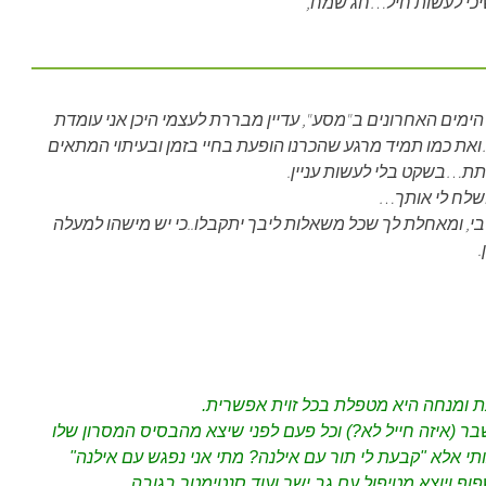
כי לעשות חיל…חג שמח,
תעוררתי הבוקר אחרי חוויית 3 הימים האחרונים ב"מסע", עדיין מבררת לעצמי היכן אני עומדת
את כמו תמיד מרגע שהכרנו הופעת בחיי בזמן ובעיתוי המתאים
לתת…בשקט בלי לעשות עניין.
ושלח לי אותך…
י, ומאחלת לך שכל משאלות ליבך יתקבלו..כי יש מישהו למעלה
.
 ומנחה היא מטפלת בכל זוית אפשרית.
ר (איזה חייל לא?) וכל פעם לפני שיצא מהבסיס המסרון שלו
י אלא "קבעת לי תור עם אילנה? מתי אני נפגש עם אילנה"
ף ויוצא מטיפול עם גב ישר ועוד סנטימטר בגובה