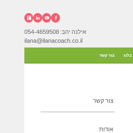
פייסבוק
יוטיוב
לינקדאין
גוגל+
אילנה יהב:
054-4659508
אילנה
ilana@ilanacoach.co.il
יהב
בלוג
צור קשר
צור קשר
אודות