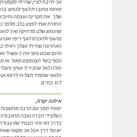
אני חייבת לציין שהייתי סקפטית
ופחות מחוברת לגוף ולנפש. ברג
שלך . את מקרינה עוצמה וחיובי
החזרת אותי לפצע בלב מלפני כ
שהנפש שלנו מדחיקה ואיך להעל
מהגוף ולהכניס לגוף ריפוי ואנרג
האחרונה שהייתי אצלך ראיתי ב
והיום שבוע וחצי אח"כ עשו לי א
נוסף בשד הצטמצם מאוד. אז מה 
תודה לאל שהכיר לי אותך והצליב 
הלוואי שתמיד תצליחי לרפא אנשי
ל.ס. בת ים.
אילנה יקרה,
יצאתי ממך עם הרבה מחשבות…
כשלצידי חברה טובה מהעבודה שה
בדרך הזו יותר הבנתי שזו עבודה
יש עוד דרך אבל אני מקווה שאתק